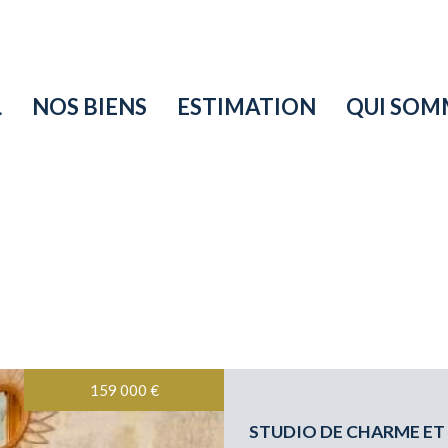
L
NOS BIENS
ESTIMATION
QUI SO
159 000
€
5KM
10KM
25KM
STUDIO DE CHARME ET