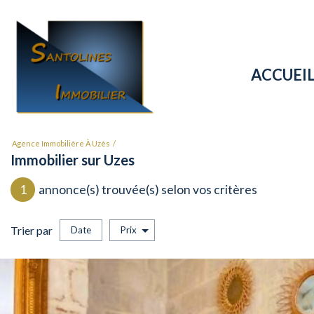
ACCUEI
Agence Immobilière À Uzès
Immobilier sur Uzes
1
annonce(s) trouvée(s) selon vos critères
Trier par
Date
Prix
Vente